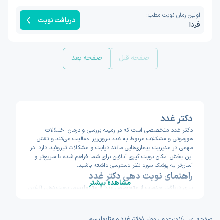
اولین زمان نوبت مطب:
دریافت نوبت
فردا
صفحه قبل
صفحه بعد
دکتر غدد
دکتر غدد متخصصی است که در زمینه بررسی و درمان اختلالات
هورمونی و مشکلات مربوط به غدد درون‌ریز فعالیت می‌کند و نقش
مهمی در مدیریت بیماری‌هایی مانند دیابت و مشکلات تیروئید دارد. در
این بخش امکان نوبت‌ گیری آنلاین برای شما فراهم شده تا سریع‌تر و
آسان‌تر به پزشک مورد نظر دسترسی داشته باشید.
راهنمای نوبت‌ دهی دکتر غدد
مشاهده بیشتر
برای دریافت خدمات از متخصص غدد و متابولیسم، نوبت‌ دهی آنلاین
یکی از بهترین و سریع‌ترین راه‌هاست. این روش به شما کمک می‌کند
بدون اتلاف وقت در صف انتظار، زمان و تاریخ ویزیت خود را به‌ صورت
دقیق انتخاب کرده و حتی امکان مشاهده سوابق پزشک را نیز داشته
صفحه اصلی
/
نوبت‌دهی مطب
/
دکتر غدد و متابولیسم