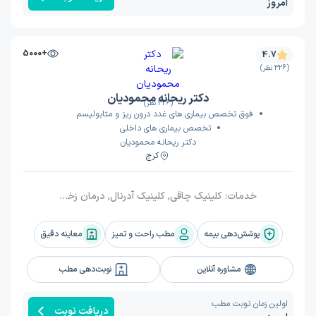
امروز
+5000
4.7
(326 نظر)
دکتر ریحانه محمودیان
(326 نظر)
فوق تخصص بیماری های غدد درون ریز و متابولیسم
تخصص بیماری های داخلی
دکتر ریحانه محمودیان
کرج
خدمات:
کلینیک چاقی, کلینیک آدرنال, درمان زخم دیابتی, کلینیک دیابت, کلینیک تیروئید, کلینیک هیپوفیز, کلینیک رشد و بلوغ
پوشش‌دهی بیمه
مطب راحت و تمیز
معاینه دقیق
مشاوره آنلاین
نوبت‌دهی مطب
اولین زمان نوبت مطب:
دریافت نوبت