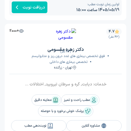
اولین زمان نوبت مطب:
دریافت نوبت
1405/05/19 ساعت 15:00
+2000
4.7
(43 نظر)
دکتر زهره مقسومی
(43 نظر)
فوق تخصص بیماری های غدد درون ریز و متابولیسم
تخصص بیماری های داخلی
تهران - زرگنده
خدمات:
دیابت, گره و سرطان تیرویید, اختلالات کلسیم و غده پاراتیرویید, پوکی استخوان, اختلالات غدد فوق کلیه (آدرنال), اختلالات هیپوفیز و پرولاکتین بالا, تیروئید کم کار, تیروئید پرکار
مطب راحت و تمیز
معاینه دقیق
پزشک خوش برخورد و با حوصله
مشاوره آنلاین
نوبت‌دهی مطب