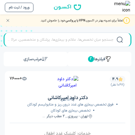
ورود / ثبت نام
لطفاً برای تجربه بهتر در اکسون،
VPN یا پروکسی
خود را خاموش کنید.
نوبت دهی بهترین دکتر و متخصصان غدد و متابولیسم
فیلترها
مرتب‌سازی
2
+76000
4.9
(1068 نظر)
دکتر داود امیرکاشانی
(1068 نظر)
فوق تخصص بیماری های غدد درون ریز و متابولیسم کودکان
تخصص بیماری های کودکان
تهران - پیروزی , 2 مطب دیگر ...
خدمات:
کلینیک غدد اطفال