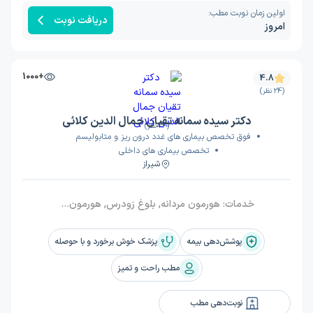
اولین زمان نوبت مطب:
دریافت نوبت
امروز
+1000
4.8
(24 نظر)
دکتر سیده سمانه تقیان جمال الدین کلائی
(24 نظر)
فوق تخصص بیماری های غدد درون ریز و متابولیسم
تخصص بیماری های داخلی
شیراز
خدمات:
هورمون مردانه, بلوغ زودرس, هورمون تراپی ترنس, تیروئید پرکار, تنبلی تخمدان (پلی کیستیک), مشکلات آدرنال, افزایش قد, پوکی استخوان, گواتر, هورمون زنانه, سرطان تیروئید, تیروئید هاشیموتو, دیابت, سندرم متابولیک, کیست تخمدان, تیروئید کم کار, مشکلات هیپوفیز, قند خون, مشکلات هورمونی, تیروئید
پوشش‌دهی بیمه
پزشک خوش برخورد و با حوصله
مطب راحت و تمیز
نوبت‌دهی مطب