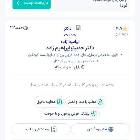
دریافت نوبت
فردا
+23000
4.7
(501 نظر)
دکتر حدیث ابراهیم زاده
(501 نظر)
فوق تخصص بیماری های غدد درون ریز و متابولیسم کودکان
تخصص بیماری های کودکان
بابل - خورشیدکلا
خدمات:
ویزیت, کلینیک غدد, کلینیک غدد و متابولیسم
مطب راحت و تمیز
معاینه دقیق
پزشک خوش برخورد و با حوصله
مشاوره آنلاین
نوبت‌دهی مطب