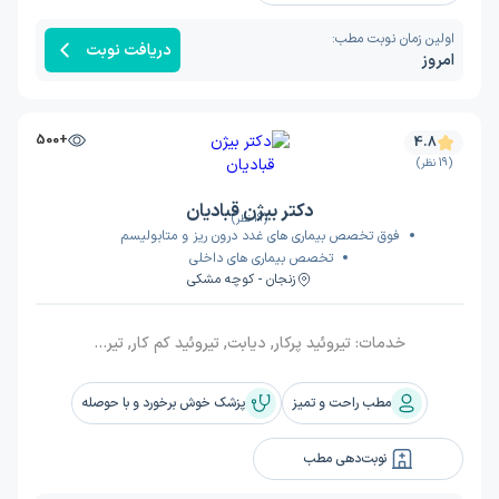
اولین زمان نوبت مطب:
دریافت نوبت
امروز
+500
4.8
(19 نظر)
دکتر بیژن قبادیان
(19 نظر)
فوق تخصص بیماری های غدد درون ریز و متابولیسم
تخصص بیماری های داخلی
زنجان - کوچه مشکی
خدمات:
تیروئید پرکار, دیابت, تیروئید کم کار, تیروئید
مطب راحت و تمیز
پزشک خوش برخورد و با حوصله
نوبت‌دهی مطب